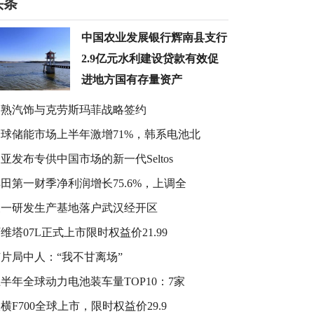
头条
中国农业发展银行辉南县支行
2.9亿元水利建设贷款有效促
进地方国有存量资产
常熟汽饰与克劳斯玛菲战略签约
全球储能市场上半年激增71%，韩系电池北
亚发布专供中国市场的新一代Seltos
田第一财季净利润增长75.6%，上调全
又一研发生产基地落户武汉经开区
维塔07L正式上市限时权益价21.99
片局中人：“我不甘离场”
半年全球动力电池装车量TOP10：7家
横F700全球上市，限时权益价29.9