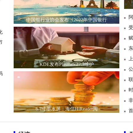
F
中国银行业协会发布《2022年中国银行
受
化
节
KDE发布Plasma5.27.3维护
公
码
联
6.7寸墨水屏：海信HiReader阅
首