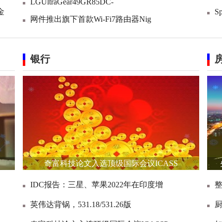
LGUltraGear49GR85DC-
金
S
网件推出旗下首款Wi-Fi7路由器Nig
银行
奇富科技论文入选顶级国际会议ICASS
IDC报告：三星、苹果2022年在印度增
英伟达背锅，531.18/531.26版