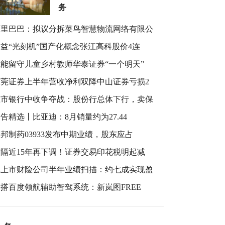
务
阿里巴巴：拟议分拆菜鸟智慧物流网络有限公
益“光刻机”国产化概念张江高科股价4连
赋能留守儿童乡村教师华泰证券“一个明天”
东莞证券上半年营收净利双降中山证券亏损2
上市银行中收争夺战：股份行总体下行，卖保
告精选丨比亚迪：8月销量约为27.44
邦制药03933发布中期业绩，股东应占
时隔近15年再下调！证券交易印花税明起减
非上市财险公司半年业绩扫描：约七成实现盈
搭百度领航辅助智驾系统：新岚图FREE