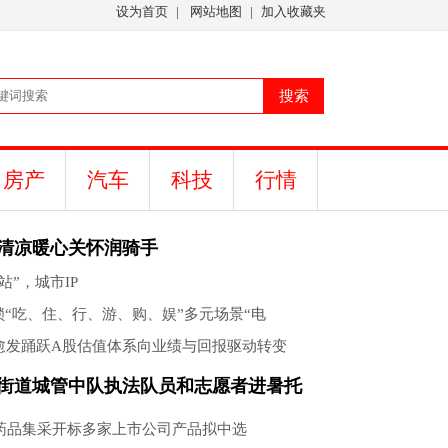
设为首页
|
网站地图
|
加入收藏夹
房产
汽车
科技
行情
清凉暖心关怀润骑手
站”，城市IP
锁“吃、住、行、游、购、娱”多元场景“电
愈发踊跃A股估值体系向业绩与回报驱动转变
街道城管中队执法队员和志愿者进暑托
家药品集采开标多家上市公司产品拟中选