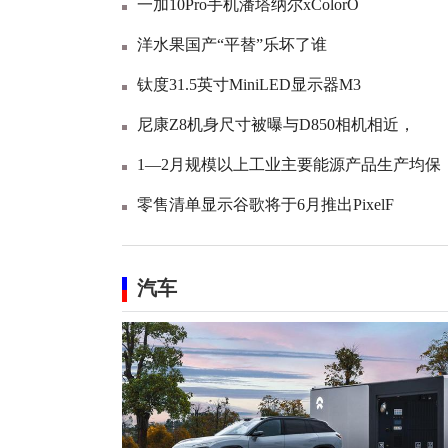
一加10Pro手机潘塔纳尔xColorO
洋水果国产“平替”乐坏了谁
钛度31.5英寸MiniLED显示器M3
尼康Z8机身尺寸被曝与D850相机相近，
1—2月规模以上工业主要能源产品生产均保
零售清单显示谷歌将于6月推出PixelF
汽车