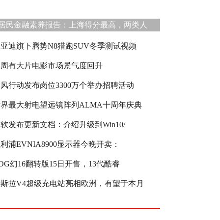
居民金融素养报告：上海得分最高，两类人
亚迪旗下腾势N8猎跑SUV冬季测试视频
周周有大片电影市场景气度回升
风行动发布岗位3300万个举办招聘活动
世界最大射电望远镜阵列ALMA十周年庆典
软发布更新文档：介绍升级到Win10/
利浦EVNIA8900显示器今晚开卖：
OG幻16翻转版15日开售，13代酷睿
特斯拉V4超级充电站亮相欧洲，有望于本月