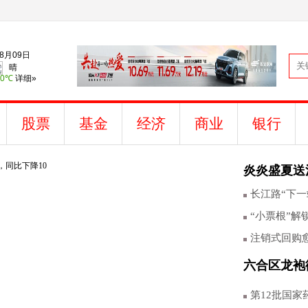
股票
基金
经济
商业
银行
炎炎盛夏送
长江路“下一
“小票根”解
注销式回购
六合区龙袍
第12批国