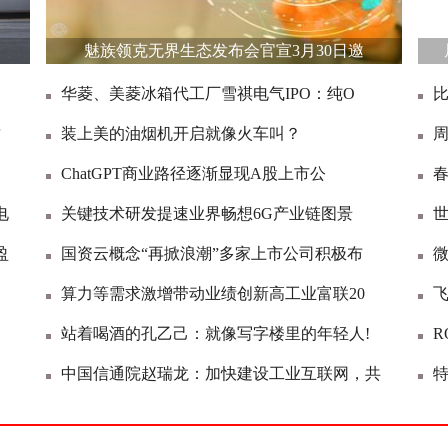
魅族领克无界生态发布会官宣3月30日邀
华菱、美菱冰箱代工厂雪祺电气IPO：纯O
比
质
装上美的油烟机开启就像火车叫？
ChatGPT商业路径逐渐显现A股上市公
春
电
关键技术研发提速业界畅想6G产业链图景
盈
国资云概念“再掀浪潮”多家上市公司积极布
微
算力等需求激增带动业绩创新高工业富联20
飞
站着喝酒的孔乙己：就像写字楼里的年轻人!
R
中国信通院赵瑞龙：加快建设工业互联网，共