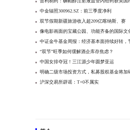
普利制药：碘帕醇注射液血管内给药获美国
中金辐照300962.SZ：前三季度净利
双节假期新疆旅游收入超209亿喀纳斯、赛
像电影画面的宝藏公园、功能齐备的国际文
中证金牛基金周报：经济基本面持续好转，
“双节”旺季如何缓解酒企库存焦虑？
中国女排夺冠！三江源少年圆梦亚运
明确二级市场投资方式，私募股权基金将加
沪深交易所辟谣：T+0不属实