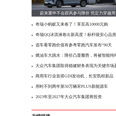
蔚来重申不会跟风参与降价 凭定力穿越周
奇瑞小蚂蚁又来卷了！享至高10000元购
奇瑞QQ冰淇淋卷出新高度！标杆级安心品
选车看零跑价值有参考零跑汽车发布“90天
燃油车大跳水：降价凸显颓势，将被智能纯
大众汽车集团取得稳健财务表现为关键市场
商用车行业首搭GDI发动机，长安凯程新品
用时不到两年第50万辆宋PLUS新能源车
2023年至2027年大众汽车集团将投资