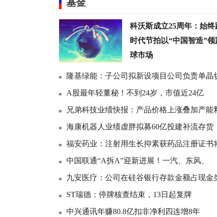
基金
科沃斯成立25周年：始终
时代节拍以“中国智造”领
球市场
隆基绿能：子公司拟新设项目公司负责单晶
A股最年轻董秘！不到24岁，市值近24亿
兄弟科技业绩快报：产品价格上涨叠加产能
海康机器人业绩虚胖拟募60亿投建补流存货
福安药业：注射用生长抑素获药品注册证书
中国联通“A拆A”迎新进展！一汽、东风、
九安医疗：公司在硅谷银行存款金额占现金
ST瑞德：停牌核查结束，13日起复牌
中兴通讯年赚80.8亿扣非净利四连增8年