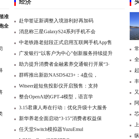
经济
踏准
赴华签证新调整入境游利好再加码
跑全
消息称三星GalaxyS24系列手机不会
中老铁路老挝段正式启用互联网手机App售
切
广发银行“以客户为中心”创新服务持续提升
助力提升消费者金融素养交通银行开展“3·
释
起
群晖推出新款NASDS423+：4盘位，
丰
Witseer超短焦投影仪开启预售：支持
将
整合OpenAI的GPT-4模型，语言学
阿
3.15君康人寿在行动：优化升级十大服务
类
芯
新华养老全面启动“3·15”消费者权益保
上
任天堂Switch模拟器YuzuEmul
纵